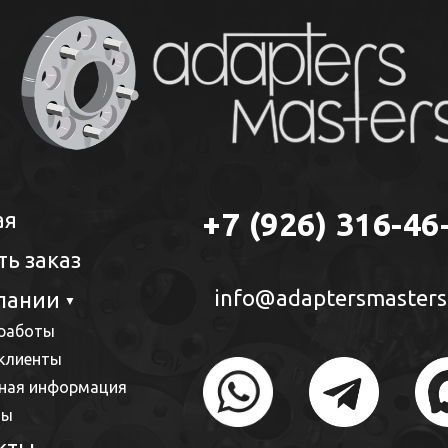
+7 (926) 316-46
ая
ть заказ
info@adaptersmasters
пании
▼
работы
клиенты
ная информация
вы
кты